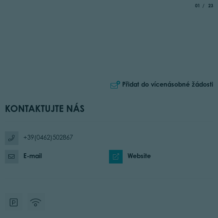
aria.slide_
of
01
23
Přidat do vícenásobné žádosti
KONTAKTUJTE NÁS
+39(0462)502867
E-mail
Website