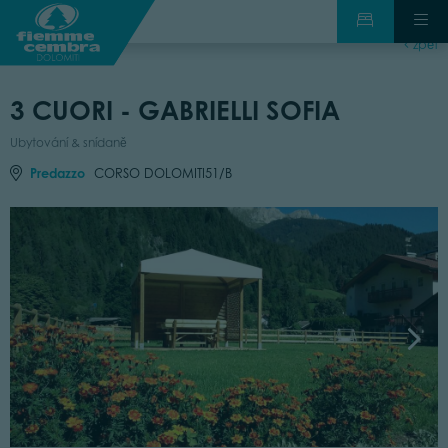
zpět
3 CUORI - GABRIELLI SOFIA
Ubytování & snídaně
Predazzo
CORSO DOLOMITI51/B