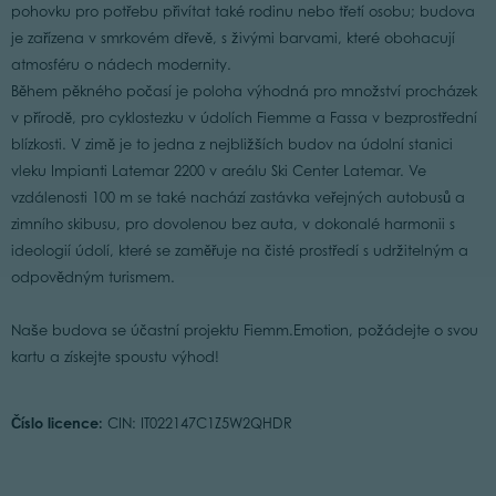
pohovku pro potřebu přivítat také rodinu nebo třetí osobu; budova
je zařízena v smrkovém dřevě, s živými barvami, které obohacují
atmosféru o nádech modernity.
Během pěkného počasí je poloha výhodná pro množství procházek
v přírodě, pro cyklostezku v údolích Fiemme a Fassa v bezprostřední
blízkosti. V zimě je to jedna z nejbližších budov na údolní stanici
vleku Impianti Latemar 2200 v areálu Ski Center Latemar. Ve
vzdálenosti 100 m se také nachází zastávka veřejných autobusů a
zimního skibusu, pro dovolenou bez auta, v dokonalé harmonii s
ideologií údolí, které se zaměřuje na čisté prostředí s udržitelným a
odpovědným turismem.
Naše budova se účastní projektu Fiemm.Emotion, požádejte o svou
kartu a získejte spoustu výhod!
Číslo licence:
CIN: IT022147C1Z5W2QHDR