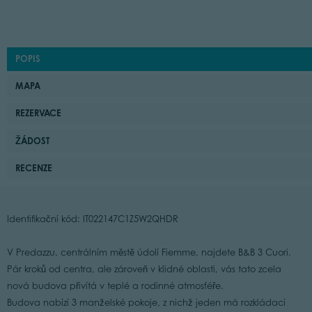
POPIS
MAPA
REZERVACE
ŽÁDOST
RECENZE
Identifikační kód: IT022147C1Z5W2QHDR
V Predazzu, centrálním městě údolí Fiemme, najdete B&B 3 Cuori.
Pár kroků od centra, ale zároveň v klidné oblasti, vás tato zcela
nová budova přivítá v teplé a rodinné atmosféře.
Budova nabízí 3 manželské pokoje, z nichž jeden má rozkládací