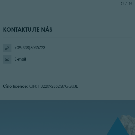
aria.slide_
of
01
01
KONTAKTUJTE NÁS
+39(338)3035723
E-mail
Číslo licence:
CIN: IT022092B52Q7GQUJE