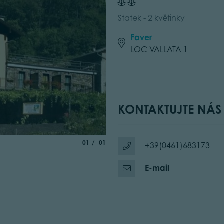
Statek - 2 květinky
Faver
LOC VALLATA 1
KONTAKTUJTE NÁS
aria.slide_indicator.prefix
of
01
01
+39(0461)683173
E-mail