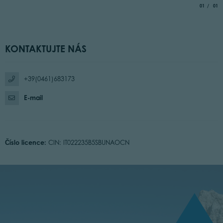
aria.slide_
of
01
01
KONTAKTUJTE NÁS
+39(0461)683173
E-mail
Číslo licence:
CIN: IT022235B5SBUNAOCN