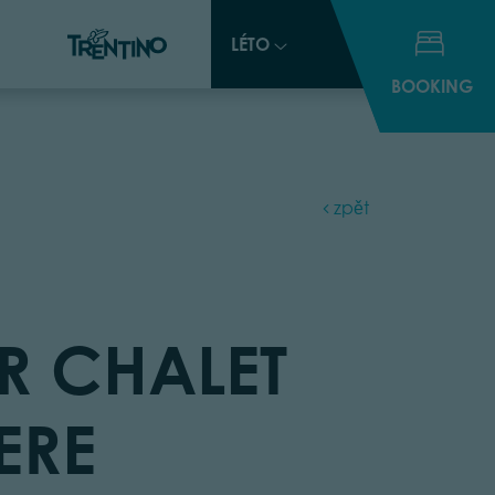
LÉTO
LÉTO
BOOKING
BOOKING
zpět
R CHALET
ERE