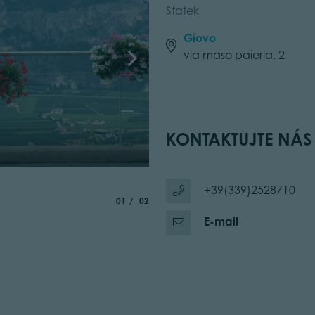
Statek
Giovo
via maso paierla, 2
KONTAKTUJTE NÁS
+39(339)2528710
aria.slide_indicator.prefix
of
01
02
E-mail