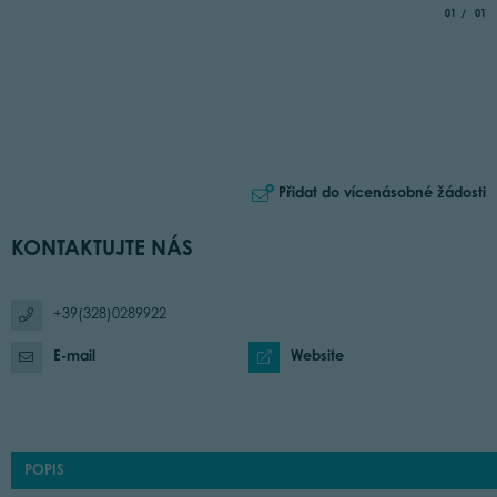
aria.slide_
of
01
01
Přidat do vícenásobné žádosti
KONTAKTUJTE NÁS
+39(328)0289922
E-mail
Website
POPIS