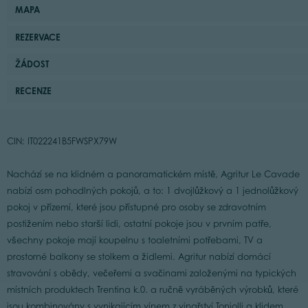
MAPA
REZERVACE
ŽÁDOST
RECENZE
CIN: IT022241B5FWSPX79W
Nachází se na klidném a panoramatickém místě, Agritur Le Cavade
nabízí osm pohodlných pokojů, a to: 1 dvojlůžkový a 1 jednolůžkový
pokoj v přízemí, které jsou přístupné pro osoby se zdravotním
postižením nebo starší lidi, ostatní pokoje jsou v prvním patře,
všechny pokoje mají koupelnu s toaletními potřebami, TV a
prostorné balkony se stolkem a židlemi. Agritur nabízí domácí
stravování s obědy, večeřemi a svačinami založenými na typických
místních produktech Trentina k.0. a ručně vyráběných výrobků, které
jsou kombinovány s vynikajícím vínem z vinařství Toniolli a klidem