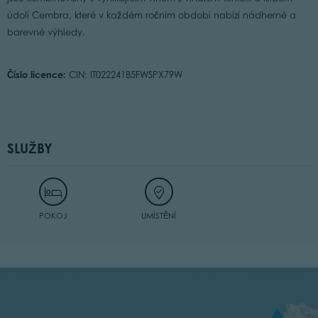
údolí Cembra, které v každém ročním období nabízí nádherné a
barevné výhledy.
Číslo licence:
CIN: IT022241B5FWSPX79W
SLUŽBY
POKOJ
UMÍSTĚNÍ