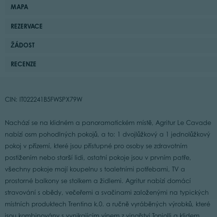
MAPA
REZERVACE
ŽÁDOST
RECENZE
CIN: IT022241B5FWSPX79W
Nachází se na klidném a panoramatickém místě, Agritur Le Cavade
nabízí osm pohodlných pokojů, a to: 1 dvojlůžkový a 1 jednolůžkový
pokoj v přízemí, které jsou přístupné pro osoby se zdravotním
postižením nebo starší lidi, ostatní pokoje jsou v prvním patře,
všechny pokoje mají koupelnu s toaletními potřebami, TV a
prostorné balkony se stolkem a židlemi. Agritur nabízí domácí
stravování s obědy, večeřemi a svačinami založenými na typických
místních produktech Trentina k.0. a ručně vyráběných výrobků, které
jsou kombinovány s vynikajícím vínem z vinařství Toniolli a klidem