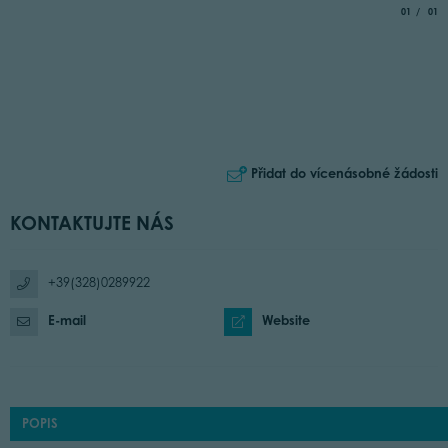
aria.slide_
of
01
01
Přidat do vícenásobné žádosti
KONTAKTUJTE NÁS
+39(328)0289922
E-mail
Website
POPIS