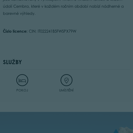
údolí Cembra, které v každém ročním období nabízí nádherné a
barevné výhledy.
Číslo licence:
CIN: IT022241B5FWSPX79W
SLUŽBY
POKOJ
UMÍSTĚNÍ