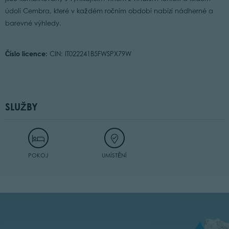
údolí Cembra, které v každém ročním období nabízí nádherné a
barevné výhledy.
Číslo licence:
CIN: IT022241B5FWSPX79W
SLUŽBY
POKOJ
UMÍSTĚNÍ