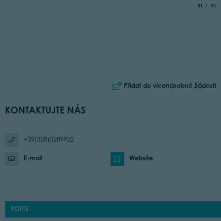
aria.slide_
of
01
01
Přidat do vícenásobné žádosti
KONTAKTUJTE NÁS
+39(328)0289922
E-mail
Website
POPIS