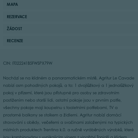
MAPA
REZERVACE
ŽÁDOST
RECENZE
CIN: IT022241B5FWSPX79W
Nachází se na klidném a panoramatickém místě, Agritur Le Cavade
nabízí osm pohodlných pokojů, a to: 1 dvojlůžkový a 1 jednolůžkový
pokoj v přízemí, které jsou přístupné pro osoby se zdravotním
postižením nebo starší lidi, ostatní pokoje jsou v prvním patře,
všechny pokoje mají koupelnu s toaletními potřebami, TV a
prostorné balkony se stolkem a židlemi. Agritur nabízí domácí
stravování s obědy, večeřemi a svačinami založenými na typických
místních produktech Trentina k.0. a ručně vyráběných výrobků, které
jsou kombinovány s vynikajícím vínem z vinařství Toniolli a klidem