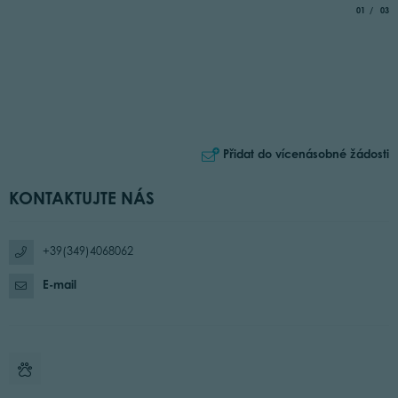
aria.slide_
of
01
03
Přidat do vícenásobné žádosti
KONTAKTUJTE NÁS
+39(349)4068062
E-mail