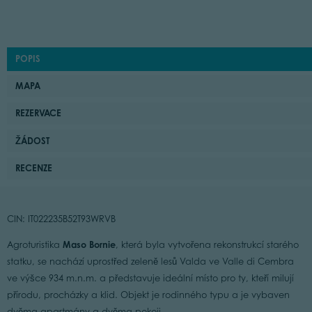
POPIS
MAPA
REZERVACE
ŽÁDOST
RECENZE
CIN: IT022235B52T93WRVB
Maso Bornie
Agroturistika
, která byla vytvořena rekonstrukcí starého
statku, se nachází uprostřed zeleně lesů Valda ve Valle di Cembra
ve výšce 934 m.n.m. a představuje ideální místo pro ty, kteří milují
přírodu, procházky a klid. Objekt je rodinného typu a je vybaven
dvěma apartmány a dvěma pokoji.