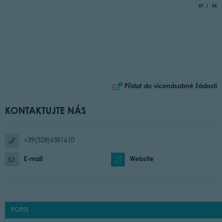
aria.slide_
of
01
06
Přidat do vícenásobné žádosti
KONTAKTUJTE NÁS
+39(328)6381610
E-mail
Website
POPIS