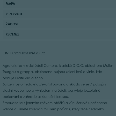
MAPA
REZERVACE
ŽÁDOST
RECENZE
CIN: IT022241B5OVAGOF72
Agroturistika v srdci údolí Cembra, klasické D.O.C. oblasti pro Muller
Thurgau a grappa, obklopena bujnou zelení lesů a vinic, kde
panuje určitě klid a ticho.
Zařízení bylo nedávno zrekonstruováno a skládá se ze 7 pokojů s
vlastní koupelnou a výhledem na údolí, poskytuje bezplatné
parkování a zahradu se sluneční terasou.
Probudíte se s jemným zpěvem ptáčků a vůní čerstvě upečeného
koláče a usnete kolébáni zvukem potůčku, který teče nedaleko.