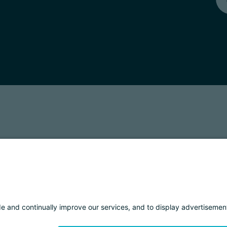
T: 01901280220
COOKIES
IMPRINT
PRIVACY
ORGANIZZAZIONE