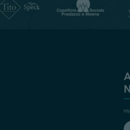
A
N
Při