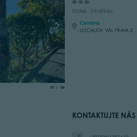
Statek - 3 květinky
Cembra
LOCALITA' VAL FRAIA 2
aria.slide_indicator.prefix
of
01
06
KONTAKTUJTE NÁS