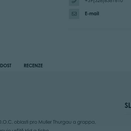
+39(328)6381610
E-mail
DOST
RECENZE
S
 D.O.C. oblasti pro Muller Thurgau a grappa,
uje určitě klid a ticho.