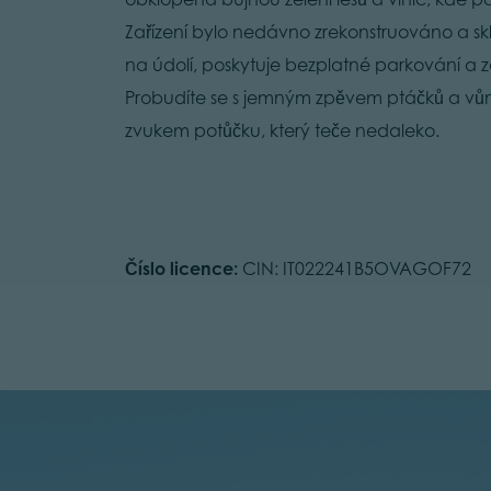
Zařízení bylo nedávno zrekonstruováno a sk
na údolí, poskytuje bezplatné parkování a z
Probudíte se s jemným zpěvem ptáčků a vůn
zvukem potůčku, který teče nedaleko.
Číslo licence:
CIN: IT022241B5OVAGOF72