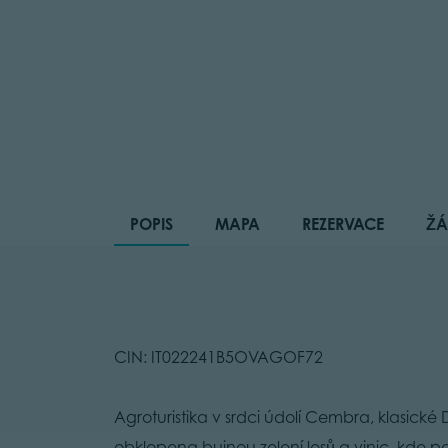
POPIS
MAPA
REZERVACE
ŽÁ
CIN: IT022241B5OVAGOF72
Agroturistika v srdci údolí Cembra, klasické
obklopena bujnou zelení lesů a vinic, kde pan