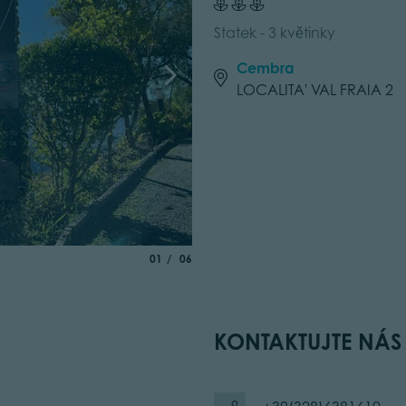
Statek - 3 květinky
Cembra
LOCALITA' VAL FRAIA 2
aria.slide_indicator.prefix
of
01
06
KONTAKTUJTE NÁS