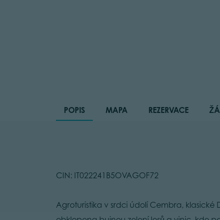
POPIS
MAPA
REZERVACE
ŽÁ
CIN: IT022241B5OVAGOF72
Agroturistika v srdci údolí Cembra, klasické
obklopena bujnou zelení lesů a vinic, kde pan