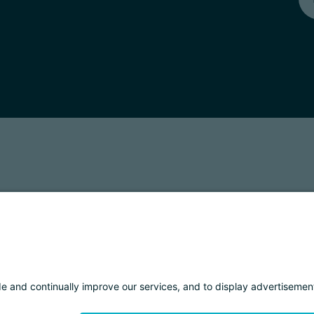
T: 01901280220
COOKIES
IMPRINT
PRIVACY
ORGANIZZAZIONE