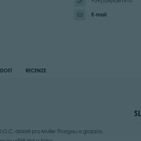
+39(328)6381610
E-mail
DOST
RECENZE
S
 D.O.C. oblasti pro Muller Thurgau a grappa,
uje určitě klid a ticho.