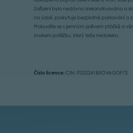
Zařízení bylo nedávno zrekonstruováno a sk
na údolí, poskytuje bezplatné parkování a z
Probudíte se s jemným zpěvem ptáčků a vůn
zvukem potůčku, který teče nedaleko.
Číslo licence:
CIN: IT022241B5OVAGOF72