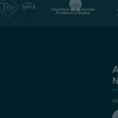
A
N
Při