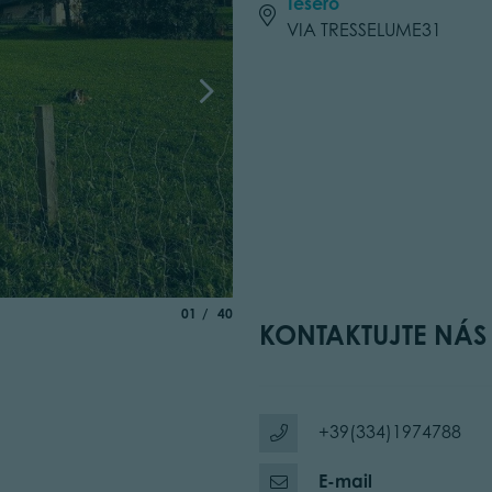
Tesero
VIA TRESSELUME31
aria.slide_indicator.prefix
of
01
40
KONTAKTUJTE NÁS
+39(334)1974788
E-mail