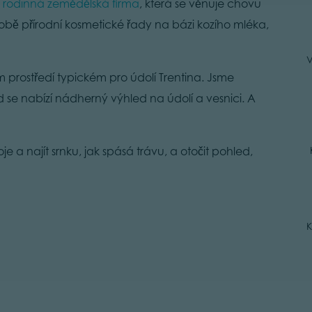
í
rodinná zemědělská firma
, která se věnuje chovu
obě přírodní kosmetické řady na bázi kozího mléka,
V
m prostředí typickém pro údolí Trentina. Jsme
se nabízí nádherný výhled na údolí a vesnici. A
e a najít srnku, jak spásá trávu, a otočit pohled,