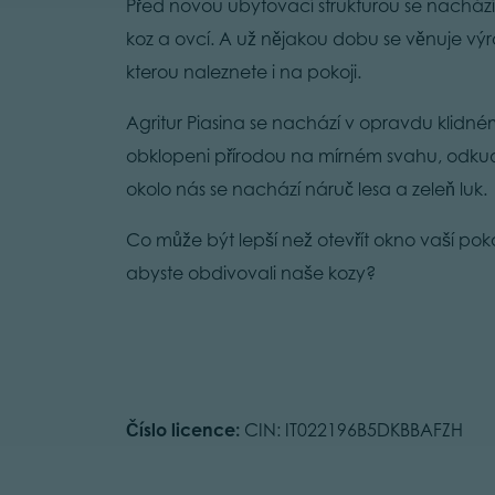
Před novou ubytovací strukturou se nacház
koz a ovcí. A už nějakou dobu se věnuje výr
kterou naleznete i na pokoji.
Agritur Piasina se nachází v opravdu klidné
obklopeni přírodou na mírném svahu, odkud 
okolo nás se nachází náruč lesa a zeleň luk.
Co může být lepší než otevřít okno vaší pokoj
abyste obdivovali naše kozy?
Číslo licence:
CIN: IT022196B5DKBBAFZH