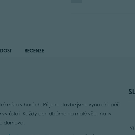
DOST
RECENZE
S
ké místo v horách. Při jeho stavbě jsme vynaložili péči
e vyrůstali. Každý den dbáme na malé věci, na ty
plo domova.
V