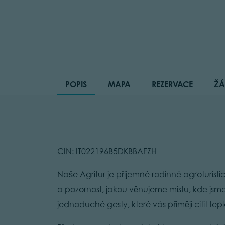
POPIS
MAPA
REZERVACE
ŽÁ
CIN: IT022196B5DKBBAFZH
Naše Agritur je příjemné rodinné agroturistic
a pozornost, jakou věnujeme místu, kde jsm
jednoduché gesty, které vás přimějí cítit te