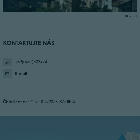
aria.slide_
of
01
01
KONTAKTUJTE NÁS
+39(0461)683424
E-mail
Číslo licence:
CIN: IT022235B5B75JIPT4