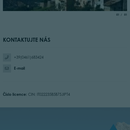
aria.slide_
of
01
01
KONTAKTUJTE NÁS
+39(0461)683424
E-mail
Číslo licence:
CIN: IT022235B5B75JIPT4