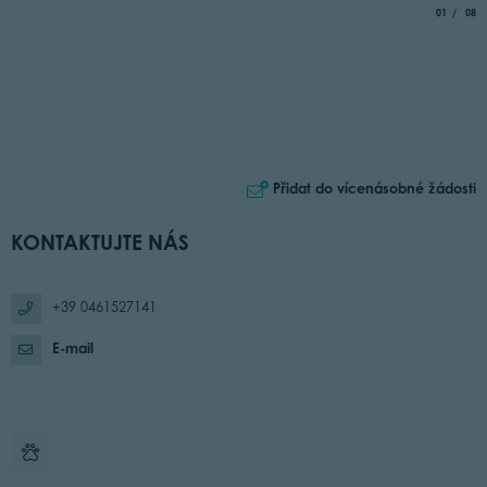
aria.slide_
of
01
08
Přidat do vícenásobné žádosti
KONTAKTUJTE NÁS
+39 0461527141
E-mail