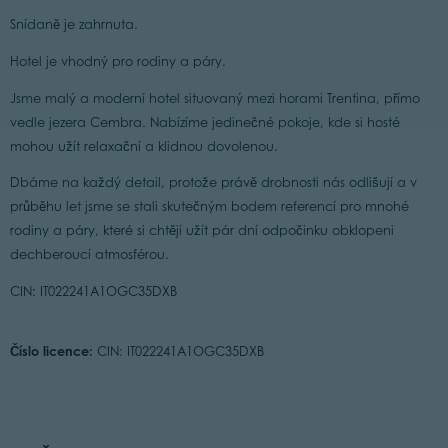
Snídaně je zahrnuta.
Hotel je vhodný pro rodiny a páry.
Jsme malý a moderní hotel situovaný mezi horami Trentina, přímo
vedle jezera Cembra. Nabízíme jedinečné pokoje, kde si hosté
mohou užít relaxační a klidnou dovolenou.
Dbáme na každý detail, protože právě drobnosti nás odlišují a v
průběhu let jsme se stali skutečným bodem referencí pro mnohé
rodiny a páry, které si chtějí užít pár dní odpočinku obklopeni
dechberoucí atmosférou.
CIN: IT022241A1OGC35DXB
Číslo licence:
CIN: IT022241A1OGC35DXB