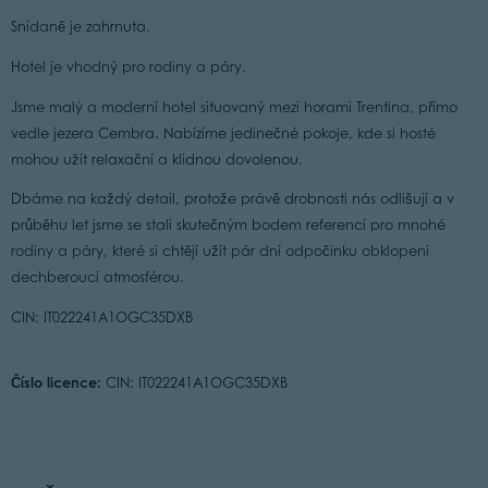
Snídaně je zahrnuta.
Hotel je vhodný pro rodiny a páry.
Jsme malý a moderní hotel situovaný mezi horami Trentina, přímo
vedle jezera Cembra. Nabízíme jedinečné pokoje, kde si hosté
mohou užít relaxační a klidnou dovolenou.
Dbáme na každý detail, protože právě drobnosti nás odlišují a v
průběhu let jsme se stali skutečným bodem referencí pro mnohé
rodiny a páry, které si chtějí užít pár dní odpočinku obklopeni
dechberoucí atmosférou.
CIN: IT022241A1OGC35DXB
Číslo licence:
CIN: IT022241A1OGC35DXB