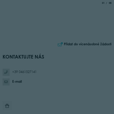
aria.slide_
of
01
08
Přidat do vícenásobné žádosti
KONTAKTUJTE NÁS
+39 0461527141
E-mail