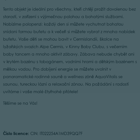
Tento objekt je ideální pro všechny, kteří chtějí prožít dovolenou bez
starostí, v zařízení s výjimečnou polohou a bohatými službami.
Nabízíme polopenzi: každý den si můžete vychutnat bohatou
snídani formou bufetu a k večeři si můžete vybrat z mnoha nabídek
bufetu. Vaše děti se mohou bavit v Cermislandii, školce na
lyžařských svazích Alpe Cermis, v Kinny Baby Clubu, s večerním
baby tancem a mnoho aktivit zábavy. Zábava nebude chybět ani
v krytém bazénu s tobogánem, vodními hrami a dětským bazénem s
mělkou vodou. Pro dobíjení energie se můžete uvolnit v
panoramatické rodinné sauně a wellness zóně AquaVitalis se
saunou, tureckou lázní a relaxační zónou. Na požádání s radostí
uvítáme i vaše malé čtyřnohé přátele!
Těšíme se na Vás!
Číslo licence:
CIN: IT022254A1MD39QQ7F