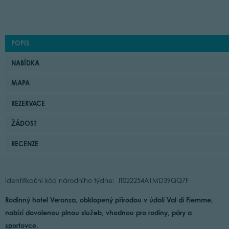
POPIS
NABÍDKA
MAPA
REZERVACE
ŽÁDOST
RECENZE
Identifikační kód národního týdne: IT022254A1MD39QQ7F
Rodinný hotel Veronza, obklopený přírodou v údolí Val di Fiemme,
nabízí dovolenou plnou služeb, vhodnou pro rodiny, páry a
sportovce.