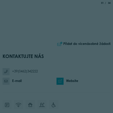
aria.slide_
of
01
34
Přidat do vícenásobné žádosti
KONTAKTUJTE NÁS
+39(0462)342222
E-mail
Website