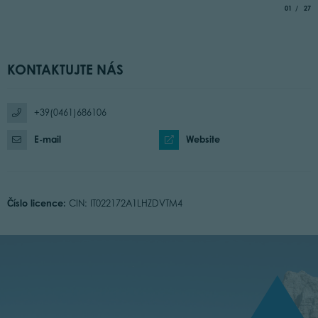
aria.slide_
of
01
27
KONTAKTUJTE NÁS
+39(0461)686106
E-mail
Website
Číslo licence:
CIN: IT022172A1LHZDVTM4