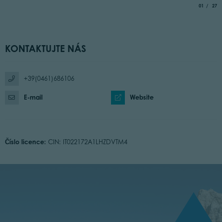
aria.slide_
of
01
27
KONTAKTUJTE NÁS
+39(0461)686106
E-mail
Website
Číslo licence:
CIN: IT022172A1LHZDVTM4