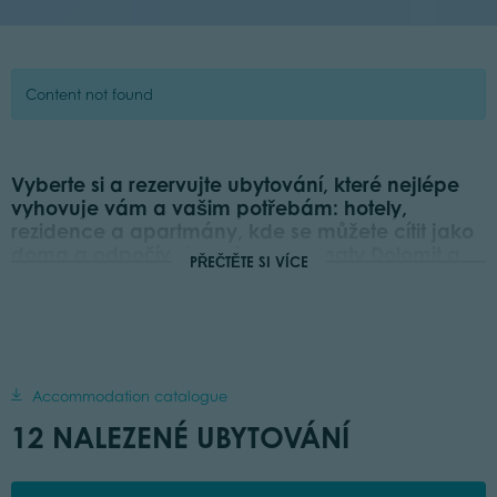
Content not found
Vyberte si a rezervujte ubytování, které nejlépe
vyhovuje vám a vašim potřebám: hotely,
rezidence a apartmány, kde se můžete cítit jako
doma a odpočívat mezi panoramaty Dolomit a
PŘEČTĚTE SI VÍCE
terasovitými vinicemi.
Vyberte si nabídku a rezervujte si dovolenou, jaký je to skvělý pocit.
A ještě více vzrušující je, pokud si objednáte jeden z našich
prázdninových balíčků
, protože s touto volbou získáte privilegované
zacházení se speciálními slevami.
Accommodation catalogue
12 NALEZENÉ UBYTOVÁNÍ