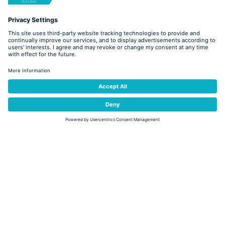
ANCORA
Hotel - 4 hvězdičky
Predazzo
VIA IX NOVEMBRE, 1
Přidat do vícenásobné žádosti
Od