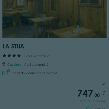
LA STUA
Hotel - 4 hvězdičky
Cavalese
Via Baldieroni, 2
Přidat do vícenásobné žádosti
Od
747
,00
Ubytování se snídaní