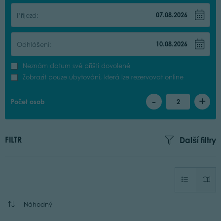
Příjezd:
Odhlášení:
Neznám datum své příští dovolené
Zobrazit pouze ubytování, která lze rezervovat online
-
+
Počet osob
2
FILTR
Další filtry
Náhodný