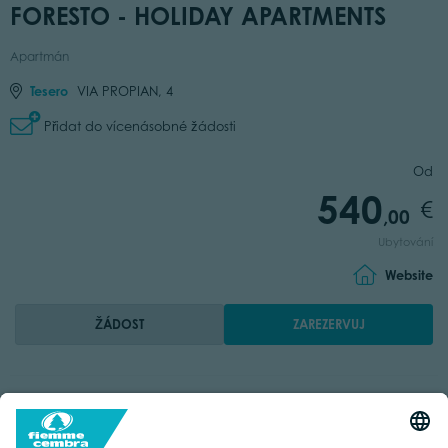
FORESTO - HOLIDAY APARTMENTS
Apartmán
Tesero
VIA PROPIAN, 4
Přidat do vícenásobné žádosti
Od
540
,00
Ubytování
Website
ŽÁDOST
ZAREZERVUJ