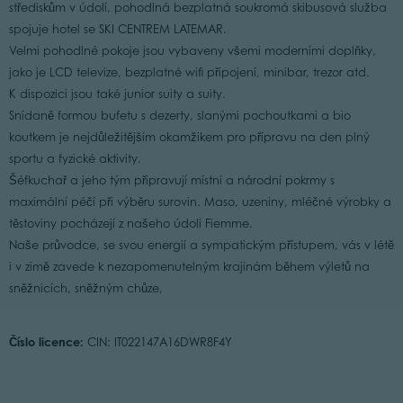
střediskům v údolí, pohodlná bezplatná soukromá skibusová služba
spojuje hotel se SKI CENTREM LATEMAR.
Velmi pohodlné pokoje jsou vybaveny všemi moderními doplňky,
jako je LCD televize, bezplatné wifi připojení, minibar, trezor atd.
K dispozici jsou také junior suity a suity.
Snídaně formou bufetu s dezerty, slanými pochoutkami a bio
koutkem je nejdůležitějším okamžikem pro přípravu na den plný
sportu a fyzické aktivity.
Šéfkuchař a jeho tým připravují místní a národní pokrmy s
maximální péčí při výběru surovin. Maso, uzeniny, mléčné výrobky a
těstoviny pocházejí z našeho údolí Fiemme.
Naše průvodce, se svou energií a sympatickým přístupem, vás v létě
i v zimě zavede k nezapomenutelným krajinám během výletů na
sněžnicích, sněžným chůze,
Číslo licence:
CIN: IT022147A16DWR8F4Y