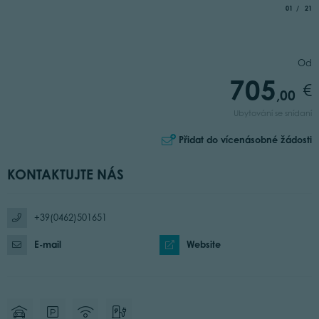
aria.slide_
of
01
21
Od
705
,00
Ubytování se snídaní
Přidat do vícenásobné žádosti
KONTAKTUJTE NÁS
+39(0462)501651
E-mail
Website