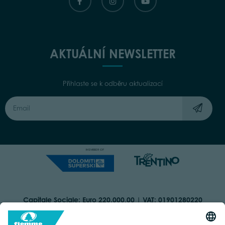
AKTUÁLNÍ NEWSLETTER
Přihlaste se k odběru aktualizací
Capitale Sociale: Euro 220.000,00 | VAT: 01901280220
COOKIES
IMPRINT
PRIVACY
ORGANIZZAZIONE TRASPARENTE