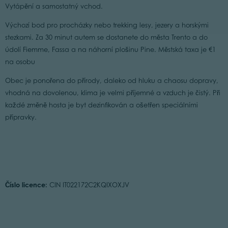
Vytápění a samostatný vchod.
Výchozí bod pro procházky nebo trekking lesy, jezery a horskými
stezkami. Za 30 minut autem se dostanete do města Trento a do
údolí Fiemme, Fassa a na náhorní plošinu Pine. Městská taxa je €1
na osobu
Obec je ponořena do přírody, daleko od hluku a chaosu dopravy,
vhodná na dovolenou, klima je velmi příjemné a vzduch je čistý. Při
každé změně hosta je byt dezinfikován a ošetřen speciálními
přípravky.
Číslo licence:
CIN IT022172C2KQIXOXJV