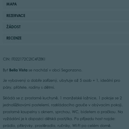
MAPA
REZERVACE
ŽÁDOST
RECENZE
CIN: IT022172C2IC4FZ8KI
Bella Vista
Byt
se nachází v obci Segonzano.
Je vybavený a dobře zařízený, ubytuje až 5 osob + 1, ideální pro
páry, přátele, rodiny s dětmi.
Skládá se z: prostorné kuchyně, 1 manželské ložnice, 1 pokoje se 2
jednolůžkovými postelemi, rozkládacího gauče v obývacím pokoji,
prostorné koupelny s oknem, sprchou, WC, bidetem a pračkou. Na
vyžádání je k dispozici dětská postýlka. Po příjezdu host najde:
prádlo, přikrývky, prostěradla, ručníky, WI-FI po celém domě.