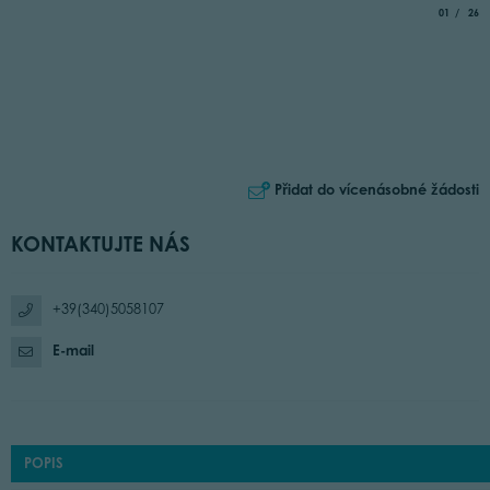
aria.slide_
of
01
26
Přidat do vícenásobné žádosti
KONTAKTUJTE NÁS
+39(340)5058107
E-mail
POPIS