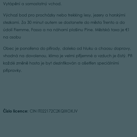
Vytápění a samostatný vchod.
Výchozí bod pro procházky nebo trekking lesy, jezery a horskými
stezkami. Za 30 minut autem se dostanete do města Trento a do
údolí Fiemme, Fassa a na náhorní plošinu Pine. Městská taxa je €1
na osobu
Obec je ponořena do přírody, daleko od hluku a chaosu dopravy,
vhodná na dovolenou, klima je velmi příjemné a vzduch je čistý. Při
každé změně hosta je byt dezinfikován a ošetřen speciálními
přípravky.
Číslo licence:
CIN IT022172C2KQIXOXJV