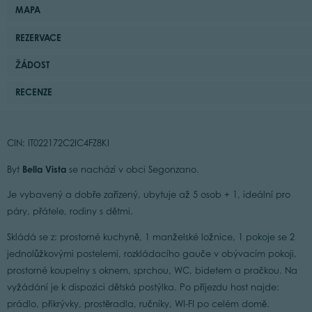
MAPA
REZERVACE
ŽÁDOST
RECENZE
CIN: IT022172C2IC4FZ8KI
Bella Vista
Byt
se nachází v obci Segonzano.
Je vybavený a dobře zařízený, ubytuje až 5 osob + 1, ideální pro
páry, přátele, rodiny s dětmi.
Skládá se z: prostorné kuchyně, 1 manželské ložnice, 1 pokoje se 2
jednolůžkovými postelemi, rozkládacího gauče v obývacím pokoji,
prostorné koupelny s oknem, sprchou, WC, bidetem a pračkou. Na
vyžádání je k dispozici dětská postýlka. Po příjezdu host najde:
prádlo, přikrývky, prostěradla, ručníky, WI-FI po celém domě.