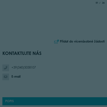
aria.slide_
of
01
26
Přidat do vícenásobné žádosti
KONTAKTUJTE NÁS
+39(340)5058107
E-mail
POPIS