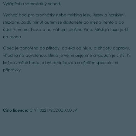
Vytápění a samostatný vchod.
Výchozí bod pro procházky nebo trekking lesy, jezery a horskými
stezkami. Za 30 minut autem se dostanete do města Trento a do
údolí Fiemme, Fassa a na náhorní plošinu Pine. Městská taxa je €1
na osobu
Obec je ponořena do přírody, daleko od hluku a chaosu dopravy,
vhodná na dovolenou, klima je velmi příjemné a vzduch je čistý. Při
každé změně hosta je byt dezinfikován a ošetřen speciálními
přípravky.
Číslo licence:
CIN IT022172C2KQIXOXJV