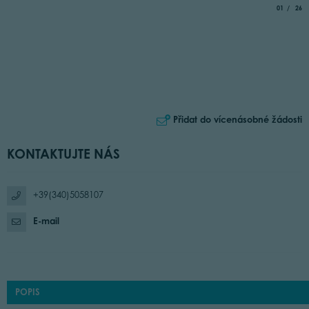
aria.slide_
of
01
26
Přidat do vícenásobné žádosti
KONTAKTUJTE NÁS
+39(340)5058107
E-mail
POPIS