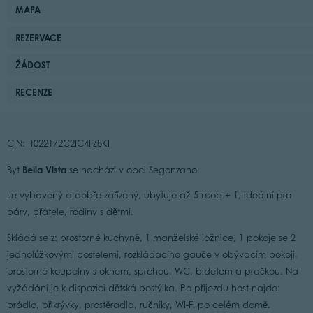
MAPA
REZERVACE
ŽÁDOST
RECENZE
CIN: IT022172C2IC4FZ8KI
Bella Vista
Byt
se nachází v obci Segonzano.
Je vybavený a dobře zařízený, ubytuje až 5 osob + 1, ideální pro
páry, přátele, rodiny s dětmi.
Skládá se z: prostorné kuchyně, 1 manželské ložnice, 1 pokoje se 2
jednolůžkovými postelemi, rozkládacího gauče v obývacím pokoji,
prostorné koupelny s oknem, sprchou, WC, bidetem a pračkou. Na
vyžádání je k dispozici dětská postýlka. Po příjezdu host najde:
prádlo, přikrývky, prostěradla, ručníky, WI-FI po celém domě.