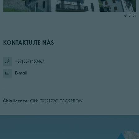
aria.slide_
of
01
01
KONTAKTUJTE NÁS
+39(337)458467
E-mail
Číslo licence:
CIN: IT022172C1TCQ9RROW