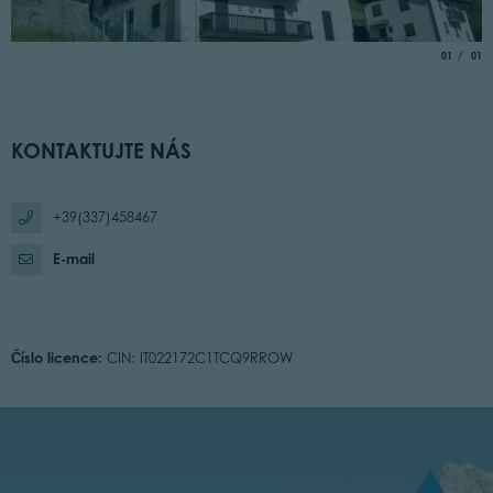
aria.slide_
of
01
01
KONTAKTUJTE NÁS
+39(337)458467
E-mail
Číslo licence:
CIN: IT022172C1TCQ9RROW