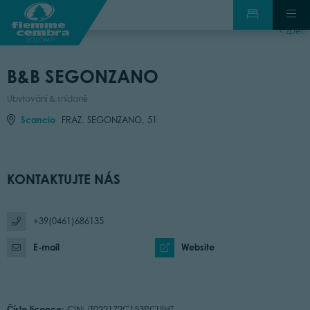
zpět
B&B SEGONZANO
Ubytování & snídaně
Scancio
FRAZ. SEGONZANO, 51
KONTAKTUJTE NÁS
+39(0461)686135
E-mail
Website
Číslo licence:
CIN: IT022172C153PCUIHT