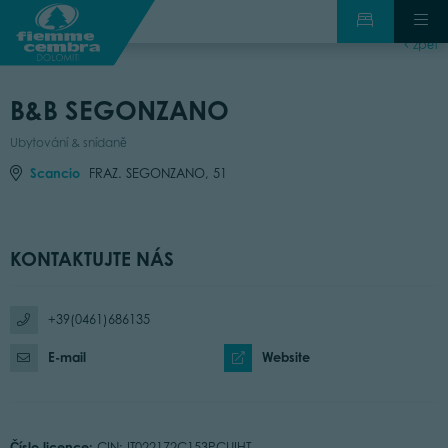
zpět
B&B SEGONZANO
Ubytování & snídaně
Scancio
FRAZ. SEGONZANO, 51
KONTAKTUJTE NÁS
+39(0461)686135
E-mail
Website
Číslo licence:
CIN: IT022172C153PCUIHT