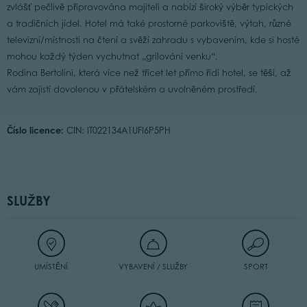
zvlášť pečlivě připravována majiteli a nabízí široký výběr typických
a tradičních jídel. Hotel má také prostorné parkoviště, výtah, různé
televizní/místnosti na čtení a svěží zahradu s vybavením, kde si hosté
mohou každý týden vychutnat „grilování venku“.
Rodina Bertolini, která více než třicet let přímo řídí hotel, se těší, až
vám zajistí dovolenou v přátelském a uvolněném prostředí.
Číslo licence:
CIN: IT022134A1UFI6P5PH
SLUŽBY
UMÍSTĚNÍ
VYBAVENÍ / SLUŽBY
SPORT