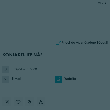
aria.slide_
of
01
21
Přidat do vícenásobné žádosti
KONTAKTUJTE NÁS
+39(0462)813088
E-mail
Website