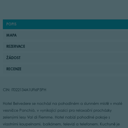
POPIS
MAPA
REZERVACE
ŽÁDOST
RECENZE
CIN: IT022134A1UFI6P5PH
Hotel Belvedere se nachází na pohodlném a slunném místě v malé
vesničce Panchià, v vynikající pozici pro relaxační procházky
zelenými lesy Val di Fiemme. Hotel nabízí pohodlné pokoje s
vlastními koupelnami, balkónem, televizí a telefonem. Kuchyně je