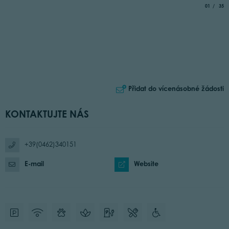
aria.slide_
of
01
35
Přidat do vícenásobné žádosti
KONTAKTUJTE NÁS
+39(0462)340151
E-mail
Website