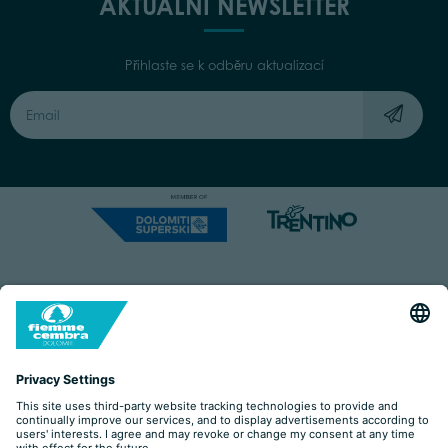
AKTUÁLNÍ NEWSLETTER
Přihlaste se k odběru aktualizací
Capitale Sociale: Euro 220.000,00 | VAT: 01901280220
COOKIES
IMPRINT
PRIVACY
ORGANIZZAZIONE TRASPARENTE
ACCESSIBILITY STATEMENT
BY