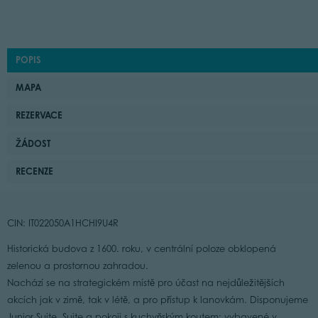
POPIS
MAPA
REZERVACE
ŽÁDOST
RECENZE
CIN: IT022050A1HCHI9U4R
Historická budova z 1600. roku, v centrální poloze obklopená
zelenou a prostornou zahradou.
Nachází se na strategickém místě pro účast na nejdůležitějších
akcích jak v zimě, tak v létě, a pro přístup k lanovkám. Disponujeme
Junior Suite, Suite a pokoji s kuchyňským koutem; vybavené v