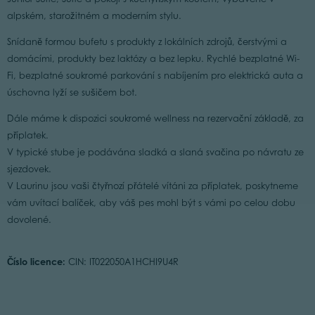
alpském, starožitném a moderním stylu.
Snídaně formou bufetu s produkty z lokálních zdrojů, čerstvými a
domácími, produkty bez laktózy a bez lepku. Rychlé bezplatné Wi-
Fi, bezplatné soukromé parkování s nabíjením pro elektrická auta a
úschovna lyží se sušičem bot.
Dále máme k dispozici soukromé wellness na rezervační základě, za
příplatek.
V typické stube je podávána sladká a slaná svačina po návratu ze
sjezdovek.
V Laurinu jsou vaši čtyřnozí přátelé vítáni za příplatek, poskytneme
vám uvítací balíček, aby váš pes mohl být s vámi po celou dobu
dovolené.
Číslo licence:
CIN: IT022050A1HCHI9U4R