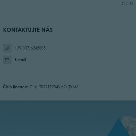
aria.slide_
of
01
01
KONTAKTUJTE NÁS
+39(037)6245005
E-mail
Číslo licence:
CIN: IT022172B4VHOJTXM6