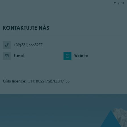
aria.slide_
of
01
16
KONTAKTUJTE NÁS
+39(331)6665277
E-mail
Website
Číslo licence:
CIN: IT022172B7LLJN9F3B