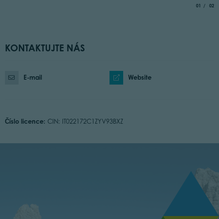
aria.slide_
of
01
02
KONTAKTUJTE NÁS
E-mail
Website
Číslo licence:
CIN: IT022172C1ZYV93BXZ