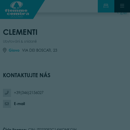
zpět
CLEMENTI
Ubytování & snídaně
Giovo
VIA DEI BOSCATI, 23
KONTAKTUJTE NÁS
+39(346)2156027
E-mail
Číslo licence:
CIN: IT022092C14WQNKGIH