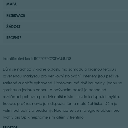
MAPA
REZERVACE
ŽÁDOST
RECENZE
Identifikační kód: IT022092C2STWU4UD8
Dům se nachází v klidné oblasti, má zahradu a krásnou terasu s
osvětlenou markýzou pro venkovní stolování. Interiéry jsou pečlivě
zařízené a dobře vybavené. Ubytování má dvě koupelny, jednu se
sprchou a jednu s vanou. V obývacím pokoji je pohodlná
rozkládací pohovka pro dvě další místa. Je zde k dispozici myčka,
trouba, pračka, navíc je k dispozici fén a malá žehlička. Dům je
velmi pohodlný a prostorný. Nachází se ve strategické oblasti pro
rychlý přístup k nejznámějším cílům v Trentino.
PROSTOR