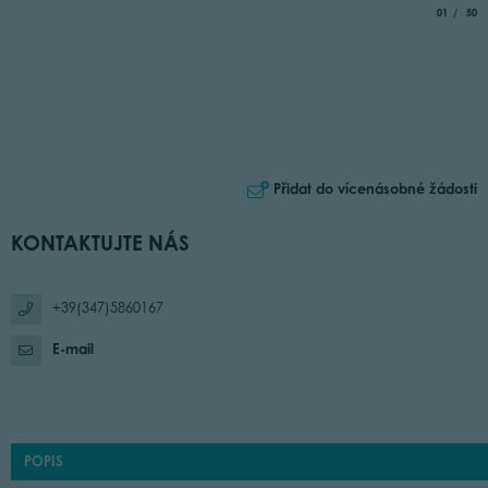
aria.slide_
of
01
50
Přidat do vícenásobné žádosti
KONTAKTUJTE NÁS
+39(347)5860167
E-mail
POPIS