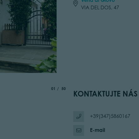
VIA DEL DOS, 47
aria.slide_indicator.prefix
of
01
50
KONTAKTUJTE NÁS
+39(347)5860167
E-mail