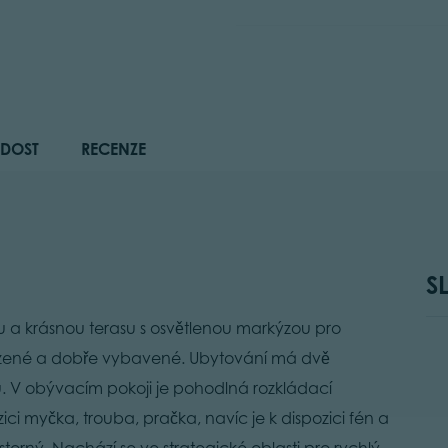
DOST
RECENZE
S
u a krásnou terasu s osvětlenou markýzou pro
zařízené a dobře vybavené. Ubytování má dvě
. V obývacím pokoji je pohodlná rozkládací
ici myčka, trouba, pračka, navíc je k dispozici fén a
torný. Nachází se ve strategické oblasti pro rychlý