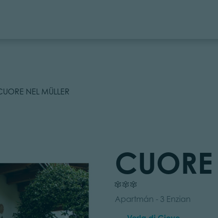
CUORE NEL MÜLLER
CUORE 
Apartmán - 3 Enzian
Verla di Giovo