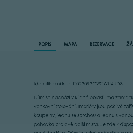
POPIS
MAPA
REZERVACE
ŽÁ
Identifikační kód: IT022092C2STWU4UD8
Dům se nachází v klidné oblasti, má zahrad
venkovní stolování. Interiéry jsou pečlivě 
koupelny, jednu se sprchou a jednu s vanou
pohovka pro dvě další místa. Je zde k dispoz
malá žehlička. Dům je velmi pohodlný a pros