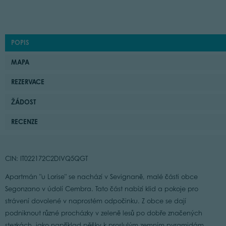
POPIS
MAPA
REZERVACE
ŽÁDOST
RECENZE
CIN: IT022172C2DIVQ5QGT
Apartmán "u Lorise" se nachází v Sevignaně, malé části obce
Segonzano v údolí Cembra. Tato část nabízí klid a pokoje pro
strávení dovolené v naprostém odpočinku. Z obce se dají
podniknout různé procházky v zeleně lesů po dobře značených
stezkách, jako například pěšky k proslulým zemním pyramidám