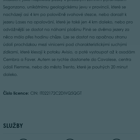
Segonzano, unikátnímu geologickému jevu v provincii, které se
nacházejí asi 4 km po polovičně svahové stezce, nebo dorazit k
jezeru Lases na opalování, které je také jen 4 km daleko, nebo pro
odvážnější se dostat na náhorní plošinu Pinè se dvěma jezery za
něco málo přes hodinu chůze. Lze se dostat na opačnou stranu
údolí procházkou mezi vinicemi pod charakteristickými suchými
zídkami, které klesají k potoku Avisio, a poté vystoupat až k osadám
Cembra a Faver. Autem se rychle dostanete do Cavalese, centra
údolí Fiemme, nebo do města Trento, které je pouhých 20 minut
daleko.
Číslo licence:
CIN: IT022172C2DIVQ5QGT
SLUŽBY