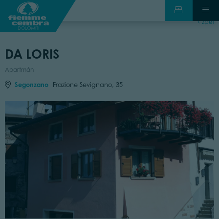
zpět
DA LORIS
Apartmán
Segonzano
Frazione Sevignano, 35