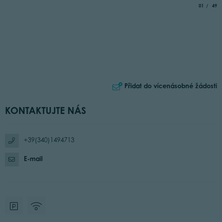
aria.slide_
of
01
49
Přidat do vícenásobné žádosti
KONTAKTUJTE NÁS
+39(340)1494713
E-mail