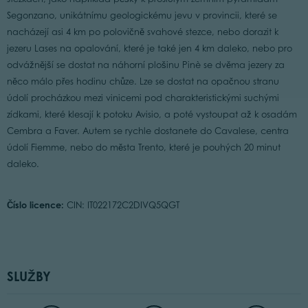
Segonzano, unikátnímu geologickému jevu v provincii, které se
nacházejí asi 4 km po polovičně svahové stezce, nebo dorazit k
jezeru Lases na opalování, které je také jen 4 km daleko, nebo pro
odvážnější se dostat na náhorní plošinu Pinè se dvěma jezery za
něco málo přes hodinu chůze. Lze se dostat na opačnou stranu
údolí procházkou mezi vinicemi pod charakteristickými suchými
zídkami, které klesají k potoku Avisio, a poté vystoupat až k osadám
Cembra a Faver. Autem se rychle dostanete do Cavalese, centra
údolí Fiemme, nebo do města Trento, které je pouhých 20 minut
daleko.
Číslo licence:
CIN: IT022172C2DIVQ5QGT
SLUŽBY