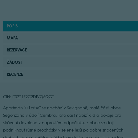
POPIS
MAPA
REZERVACE
ŽÁDOST
RECENZE
CIN: IT022172C2DIVQ5QGT
Apartmán "u Lorise" se nachází v Sevignaně, malé části obce
Segonzano v údolí Cembra. Tato část nabízí klid a pokoje pro
strávení dovolené v naprostém odpočinku. Z obce se dají
podniknout různé procházky v zeleně lesů po dobře značených
stezkách, jako například pěšky k proslulým zemním pyramidám