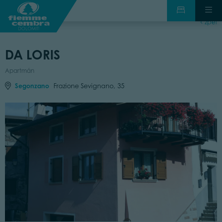
zpět
DA LORIS
Apartmán
Segonzano
Frazione Sevignano, 35