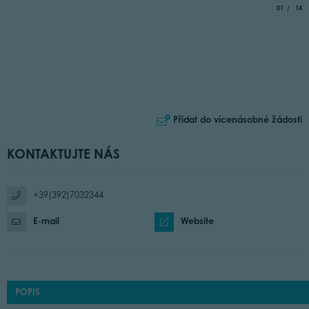
aria.slide_
of
01
14
Přidat do vícenásobné žádosti
KONTAKTUJTE NÁS
+39(392)7032344
E-mail
Website
POPIS