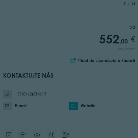
aria.slide_
of
01
34
Od
552
,00
Ubytování
Přidat do vícenásobné žádosti
KONTAKTUJTE NÁS
+39(0462)814615
E-mail
Website