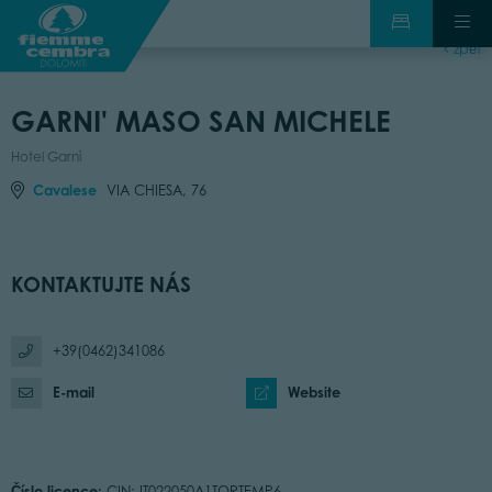
zpět
GARNI' MASO SAN MICHELE
Hotel Garnì
Cavalese
VIA CHIESA, 76
KONTAKTUJTE NÁS
+39(0462)341086
E-mail
Website
Číslo licence:
CIN: IT022050A1TORTEMP6