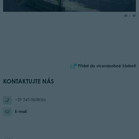
aria.slide_
of
01
01
Přidat do vícenásobné žádosti
KONTAKTUJTE NÁS
+39 345 0658066
E-mail