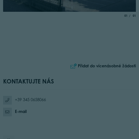
aria.slide_
of
01
01
Přidat do vícenásobné žádosti
KONTAKTUJTE NÁS
+39 345 0658066
E-mail