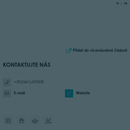
aria.slide_
of
01
04
Přidat do vícenásobné žádosti
KONTAKTUJTE NÁS
+39(0461)695008
E-mail
Website