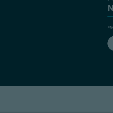
N
Při