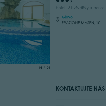
S
Hotel - 3 hvězdičky superior
Giovo
FRAZIONE MASEN, 10
aria.slide_indicator.prefix
of
01
04
KONTAKTUJTE NÁS