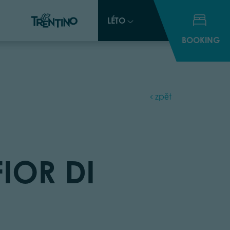
LÉTO
LÉTO
BOOKING
BOOKING
zpět
FIOR DI
O