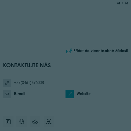
aria.slide_
of
01
04
Přidat do vícenásobné žádosti
KONTAKTUJTE NÁS
+39(0461)695008
E-mail
Website