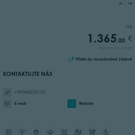
aria.slide_i
of
01
114
Od
1.365
,00
Ubytování se snídaní
Přidat do vícenásobné žádosti
KONTAKTUJTE NÁS
+39(0462)231133
E-mail
Website