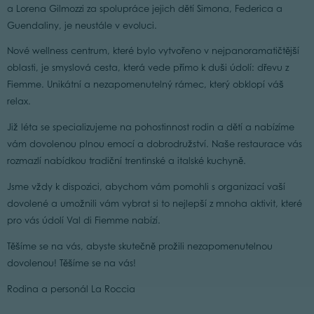
a Lorena Gilmozzi za spolupráce jejich dětí Simona, Federica a
Guendaliny, je neustále v evoluci.
Nové wellness centrum, které bylo vytvořeno v nejpanoramatičtější
oblasti, je smyslová cesta, která vede přímo k duši údolí: dřevu z
Fiemme. Unikátní a nezapomenutelný rámec, který obklopí váš
relax.
Již léta se specializujeme na pohostinnost rodin a dětí a nabízíme
vám dovolenou plnou emocí a dobrodružství. Naše restaurace vás
rozmazlí nabídkou tradiční trentinské a italské kuchyně.
Jsme vždy k dispozici, abychom vám pomohli s organizací vaší
dovolené a umožnili vám vybrat si to nejlepší z mnoha aktivit, které
pro vás údolí Val di Fiemme nabízí.
Těšíme se na vás, abyste skutečně prožili nezapomenutelnou
dovolenou! Těšíme se na vás!
Rodina a personál La Roccia