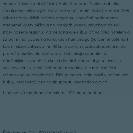
vrcholy Dolomit, nabízí útulný Hotel Shandranj širokou nabídku
sportů a volnočasových aktivit pro velké i malé. Každý den si můžeš
vybrat z řady aktivit našeho programu: společně podnikneme
nádherné výlety pěšky a na horských kolech, abychom objevili
krásy našeho regionu. V zimě zastavuje skibus přímo před hotelem a
za pár minut budeš na lanovkách Pampeago (Ski Center Latemar),
kde si můžeš zalyžovat na 40 km krásných sjezdovek: ideální místo
pro začátečníky, ale také pro ty, kteří milují adrenalin na
náročnějších svazích! Na konci dne tě čekáme, abys se uvolnil v
wellness centru, které je vhodné pro rodiny, ale má také část
určenou pouze pro dospělé. Děti se mohou dále bavit v našem mini
klubu, který každý den nabízí spoustu kreativních aktivit!
U nás se tvé sny stanou skutečností. Těšíme se na tebe!
Číslo licence:
CIN: IT022196A1XXT49EHQ