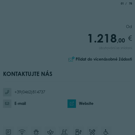
aria.slide_
of
01
78
Od
1.218
,00
Ubytování se snídaní
Přidat do vícenásobné žádosti
KONTAKTUJTE NÁS
+39(0462)814737
E-mail
Website