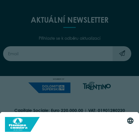
AKTUÁLNÍ NEWSLETTER
Přihlaste se k odběru aktualizací
Capitale Sociale: Euro 220.000,00 | VAT: 01901280220
COOKIES
IMPRINT
PRIVACY
ORGANIZZAZIONE TRASPARENTE
ACCESSIBILITY STATEMENT
BY