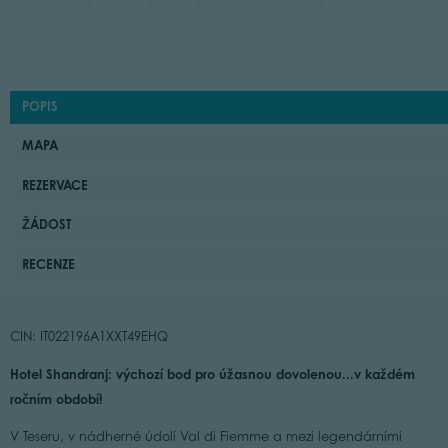
POPIS
MAPA
REZERVACE
ŽÁDOST
RECENZE
CIN: IT022196A1XXT49EHQ
Hotel Shandranj: výchozí bod pro úžasnou dovolenou...v každém
ročním období!
V Teseru, v nádherné údolí Val di Fiemme a mezi legendárními