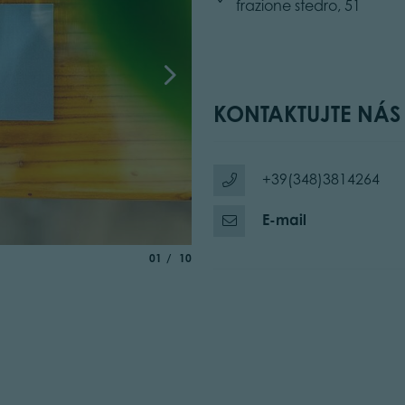
frazione stedro, 51
KONTAKTUJTE NÁS
+39(348)3814264
E-mail
aria.slide_indicator.prefix
of
01
10