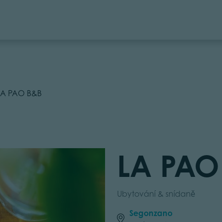
LA PAO B&B
LA PAO
Ubytování & snídaně
Segonzano